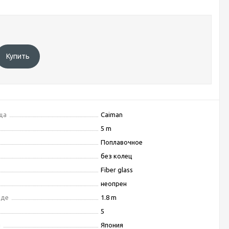
Купить
ща
Caiman
5 m
Поплавочное
без колец
Fiber glass
неопрен
иде
1.8 m
5
я
Япония