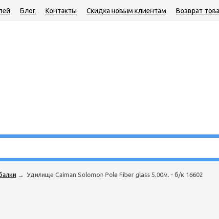
лей
Блог
Контакты
Скидка новым клиентам
Возврат тов
балки
→
Удилище Caiman Solomon Pole Fiber glass 5.00м. - б/к 16602