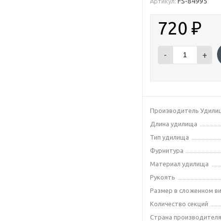
FS-84995
Артикул:
720
₽
-
+
Производитель Удили
Длина удилища
Тип удилища
Фурнитура
Материал удилища
Рукоять
Размер в сложенном в
Количество секций
Страна производител