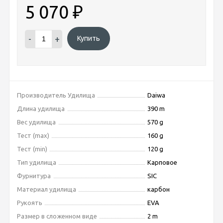
5 070
₽
-
+
Купить
Производитель Удилища
Daiwa
Длина удилища
390 m
Вес удилища
570 g
Тест (max)
160 g
Тест (min)
120 g
Тип удилища
Карповое
Фурнитура
SIC
Материал удилища
карбон
Рукоять
EVA
Размер в сложенном виде
2 m