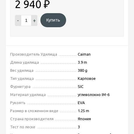
2 940
₽
-
+
Купить
Производитель Удилища
Caiman
Длина удилища
3.9 m
Вес удилища
380 g
Тип удилища
Карповое
Фурнитура
SIC
Материал удилища
углеволокно IM-6
Рукоять
EVA
Размер в сложенном виде
1.25 m
Страна производителя
Япония
Тест по леске
3