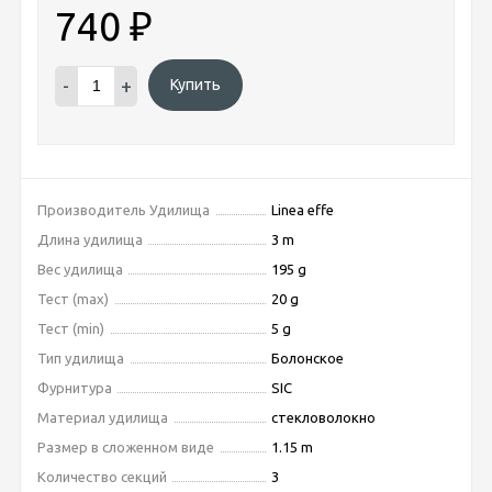
740
₽
-
+
Купить
Производитель Удилища
Linea effe
Длина удилища
3 m
Вес удилища
195 g
Тест (max)
20 g
Тест (min)
5 g
Тип удилища
Болонское
Фурнитура
SIC
Материал удилища
стекловолокно
Размер в сложенном виде
1.15 m
Количество секций
3