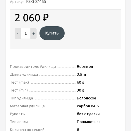
FS-307455
Артикул:
2 060
₽
-
+
Купить
Производитель Удилища
Robinson
Длина удилища
3.6 m
Тест (max)
60 g
Тест (min)
30 g
Тип удилища
Болонское
Материал удилища
карбон IM-6
Рукоять
без отделки
Тип ловли
Поплавочная
Количество секций
8