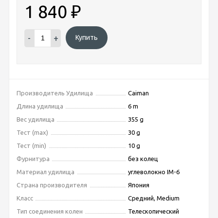
1 840
₽
-
+
Купить
Производитель Удилища
Caiman
Длина удилища
6 m
Вес удилища
355 g
Тест (max)
30 g
Тест (min)
10 g
Фурнитура
без колец
Материал удилища
углеволокно IM-6
Страна производителя
Япония
Класс
Средний, Medium
Тип соединения колен
Телескопический