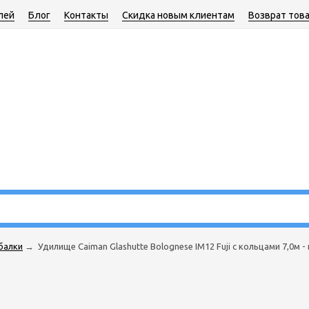
лей
Блог
Контакты
Скидка новым клиентам
Возврат тов
балки
→
Удилище Caiman Glashutte Bolognese IM12 Fuji с кольцами 7,0м - 