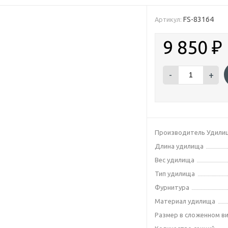
FS-83164
Артикул:
9 850
₽
-
+
Производитель Удили
Длина удилища
Вес удилища
Тип удилища
Фурнитура
Материал удилища
Размер в сложенном в