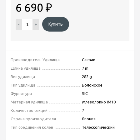
6 690
₽
-
+
Купить
Производитель Удилища
Caiman
Длина удилища
7 m
Вес удилища
282 g
Тип удилища
Болонское
Фурнитура
SIC
Материал удилища
углеволокно IM10
Количество секций
7
Страна производителя
Япония
Тип соединения колен
Телескопический