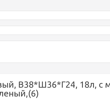
й, В38*Ш36*Г24, 18л, с м
еленый,(6)