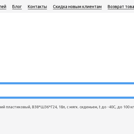
лей
Блог
Контакты
Скидка новым клиентам
Возврат тов
й пластиковый, В38*Ш36*Г24, 18л, с мягк. сиденьем, t до -40С, до 100 кг,