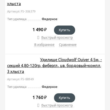
хлыста
Артикул: FS-306379
Тип удилища
Фидерное
1 490
₽
Купить
Быстрый просмотр
В избранное
Сравнение
Удилище Cloudwolf Ouiver 4,5м, -
секций 4,80-120гр, фибергл., цв. бордовый+компл.
3 хлыста
Артикул: FS-88949
Тип удилища
Фидерное
1 760
₽
Купить
Быстрый просмотр