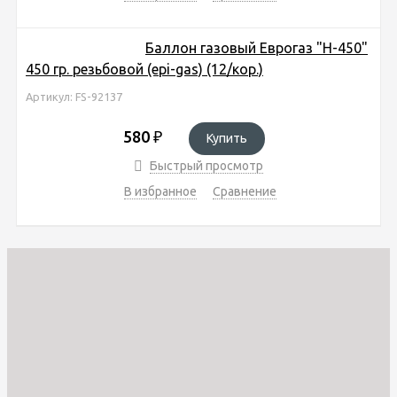
Баллон газовый Еврогаз "Н-450"
450 гр. резьбовой (epi-gas) (12/кор.)
Артикул: FS-92137
580
₽
Купить
Быстрый просмотр
В избранное
Сравнение