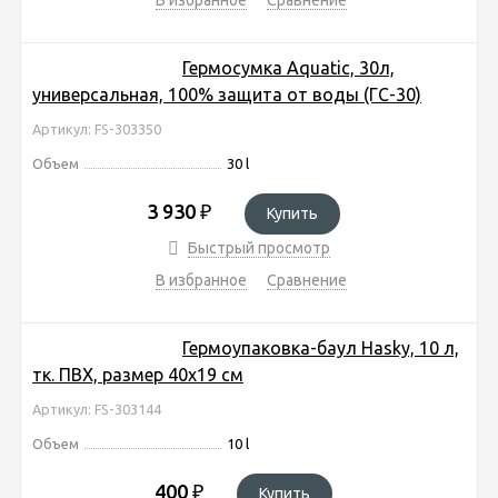
Гермосумка Aquatic, 30л,
универсальная, 100% защита от воды (ГС-30)
Артикул: FS-303350
Объем
30 l
3 930
₽
Купить
Быстрый просмотр
В избранное
Сравнение
Гермоупаковка-баул Hasky, 10 л,
тк. ПВХ, размер 40х19 см
Артикул: FS-303144
Объем
10 l
400
₽
Купить