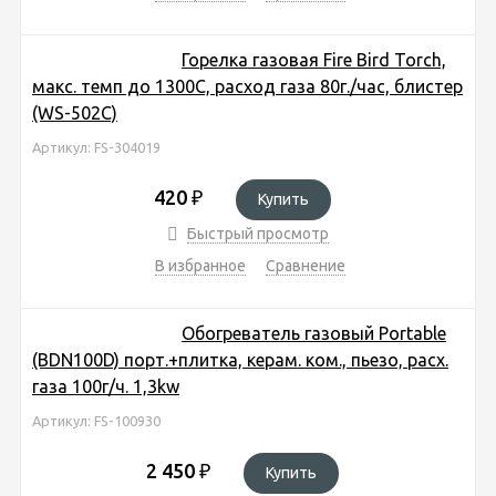
Горелка газовая Fire Bird Torch,
макс. темп до 1300C, расход газа 80г./час, блистер
(WS-502C)
Артикул: FS-304019
420
₽
Купить
Быстрый просмотр
В избранное
Сравнение
Обогреватель газовый Portable
(BDN100D) порт.+плитка, керам. ком., пьезо, расх.
газа 100г/ч. 1,3kw
Артикул: FS-100930
2 450
₽
Купить