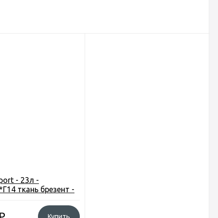
ort - 23л -
Г14 ткань брезент -
ка - цвет песочный
₽
Купить