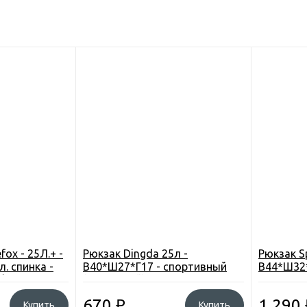
fox - 25Л.+ -
Рюкзак Dingda 25л -
Рюкзак Sp
л. спинка -
В40*Ш27*Г17 - спортивный
В44*Ш32*
лег. - 3
(городской) - цвет корич.
доп. руч
.
(Tman-3)
670
₽
1 290
Купить
Купить