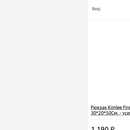
Вид:
Рюкзак Kimlee Fire
30*20*50См. - уси
ткань водоот. - об
отдел. - цв. корич
1 190
₽