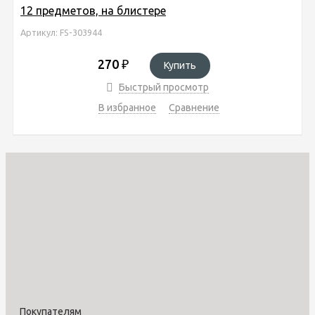
12 предметов, на блистере
Артикул: FS-303944
270
₽
Купить
Быстрый просмотр
В избранное
Сравнение
Покупателям