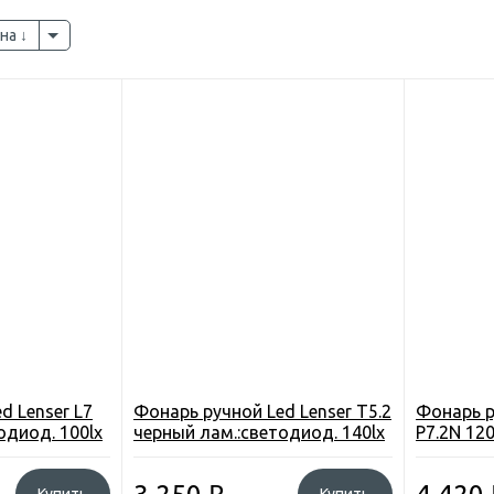
на
d Lenser L7
Фонарь ручной Led Lenser T5.2
Фонарь р
одиод. 100lx
черный лам.:светодиод. 140lx
P7.2N 12
AAx1
лам.:све