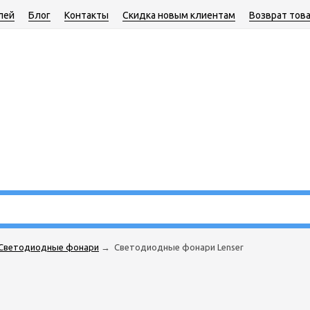
лей
Блог
Контакты
Скидка новым клиентам
Возврат тов
Светодиодные фонари
→
Светодиодные фонари Lenser