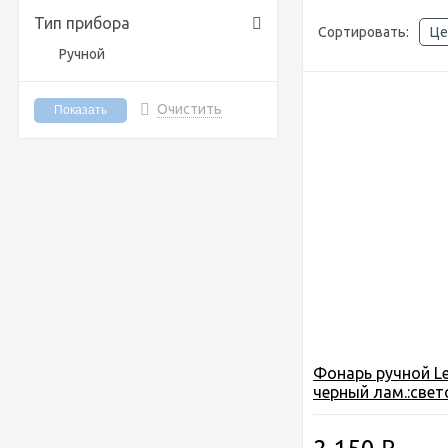
Тип прибора
Сортировать:
Це
Ручной
Очистить
Фонарь ручной Le
черный лам.:свет
AAAx3