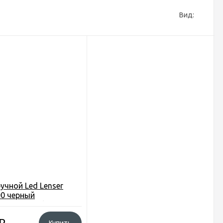
Вид:
учной Led Lenser
00 черный
тодиод. 320lx AAAx4