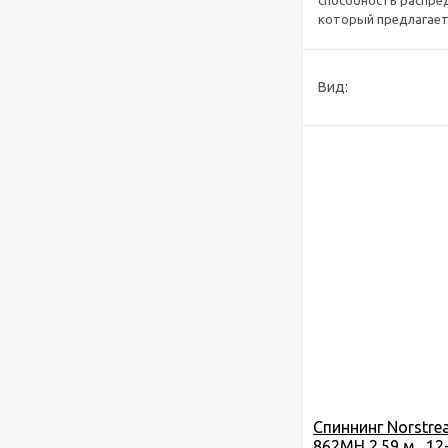
способность распред
который предлагает 
Вид:
Спиннинг Norstre
862MH 2.59 м., 12-