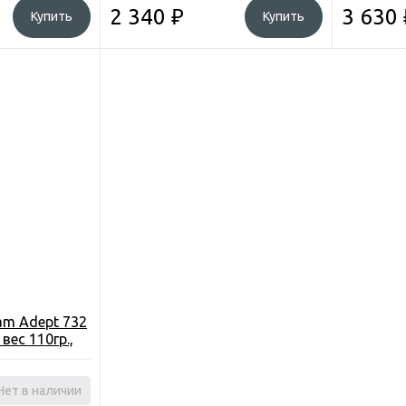
802H)
2 340
₽
3 630
Купить
Купить
am Adept 732
- вес 110гр.,
DS-732L)
Нет в наличии