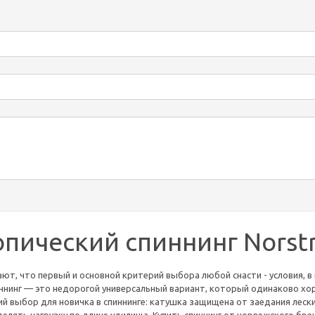
опический спиннинг Norst
т, что первый и основной критерий выбора любой снасти - условия, 
иннинг — это недорогой универсальный вариант, который одинаково х
й выбор для новичка в спиннинге: катушка защищена от заедания леск