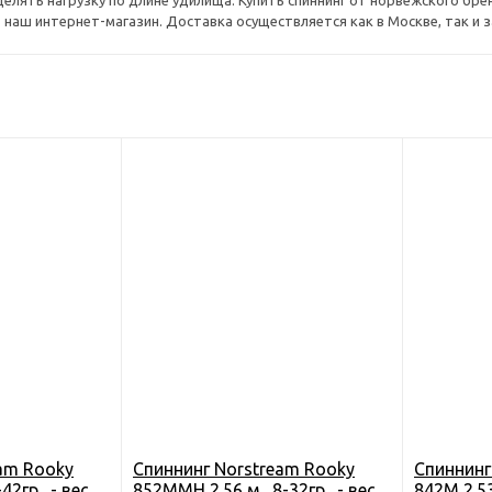
елять нагрузку по длине удилища. Купить спиннинг от норвежского бр
наш интернет-магазин. Доставка осуществляется как в Москве, так и з
am Rooky
Спиннинг Norstream Rooky
Спиннинг
42гр., - вес
852MMH 2.56 м., 8-32гр., - вес
842M 2.53 