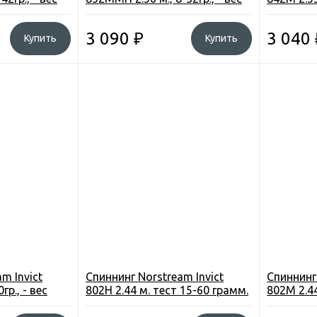
S-862MH)
172гр., ZrO2 (RKS-852MMH)
158гр., Z
3 090
₽
3 040
Купить
Купить
m Invict
Спиннинг Norstream Invict
Спиннинг
гр., - вес
802H 2.44 м. тест 15-60 грамм.
802M 2.44 
862H)
- вес 187 грамм. ZrO2 (INS-
149гр., Z