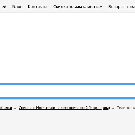
лей
Блог
Контакты
Скидка новым клиентам
Возврат тов
ыбалки
→
Cпиннинг Norstream телескопический (Норстрим)
→
Телескопи