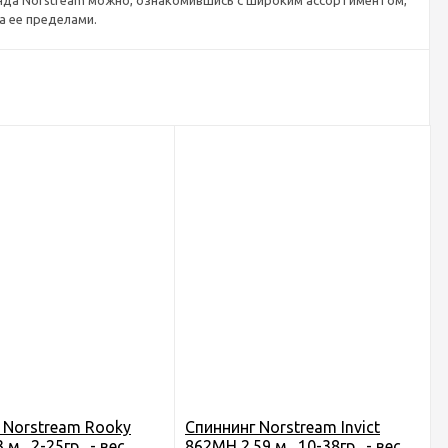
енда Norstream можно, ознакомившись с широким ассортиментом,
а ее пределами.
 Norstream Rooky
Спиннинг Norstream Invict
м., 2-25гр., - вес
862MH 2.59 м., 10-38гр., - вес