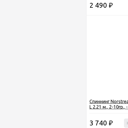
2 490
₽
Спиннинг Norstre
L 2.21 м., 2-10гр., 
Seaguide ZrO2 (A
3 740
₽