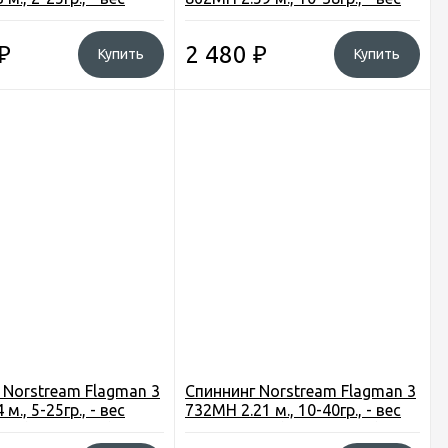
rO2 (RKS-842M)
197гр., ZrO2 (INS-862MH)
₽
2 480
₽
Купить
Купить
 Norstream Flagman 3
Спиннинг Norstream Flagman 3
м., 5-25гр., - вес
732MH 2.21 м., 10-40гр., - вес
rO2 (FLS3-802M)
152гр., ZrO2 (FLS3-732MH)