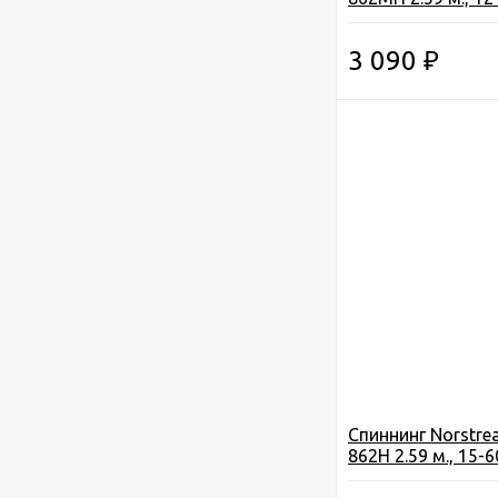
176гр., ZrO2 (RK
3 090
₽
Спиннинг Norstrea
862H 2.59 м., 15-60
214гр., ZrO2 (INS-