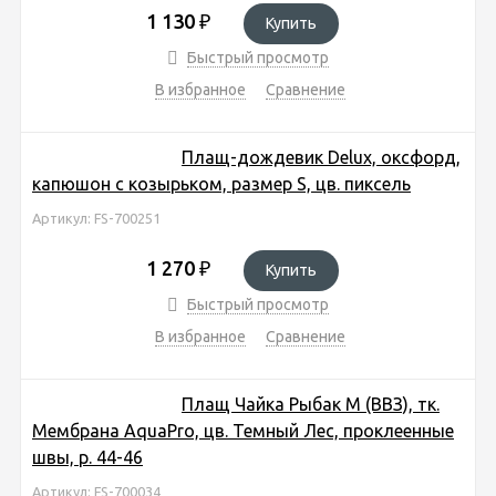
1 130
₽
Купить
Быстрый просмотр
В избранное
Сравнение
Плащ-дождевик Delux, оксфорд,
капюшон с козырьком, размер S, цв. пиксель
Артикул: FS-700251
1 270
₽
Купить
Быстрый просмотр
В избранное
Сравнение
Плащ Чайка Рыбак М (ВВЗ), тк.
Мембрана AquaPro, цв. Темный Лес, проклеенные
швы, р. 44-46
Артикул: FS-700034