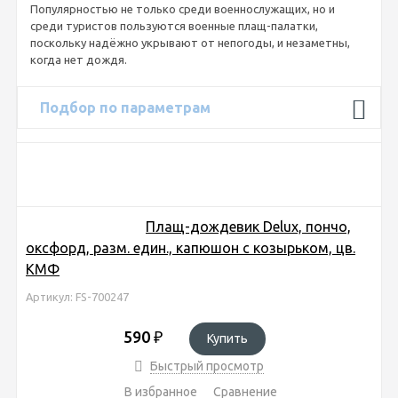
Популярностью не только среди военнослужащих, но и
среди туристов пользуются военные плащ-палатки,
поскольку надёжно укрывают от непогоды, и незаметны,
когда нет дождя.
Подбор по параметрам
Плащ-дождевик Delux, пончо,
оксфорд, разм. един., капюшон с козырьком, цв.
КМФ
Артикул: FS-700247
590
₽
Купить
Быстрый просмотр
В избранное
Сравнение