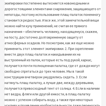
экипировки постепенно вытесняется новомодными и
дорогостоящими элементами снаряжения, защищающего от
непогоды, поэтому использование плащ-палаток понемногу
становится редкостью. И все же, этой замечательной вещи
можно найти кучу применений, не считая ее прямого
назначения – обеспечить человеку, находящемуся, скажем,
на посту, достаточно долговременную защиту от
атмосферных осадков. Но посмотрим, как же еще можно
применить этот элемент экипировки. 2. При скреплении
вместе двух плащ-палаток и накидывании их на
выстроенный из палок, которые есть под рукой, каркас,
получается почти полноценная палатка, где от дождя могут
свободно спрятаться до трех человек. Мы в такой
конструкции вчетвером умудрялись сидеть. 3. Если
натянуть плащ-палатку, а лучше две, между деревьями,
получается превосходный тент от солнца. 4. Если в наличии
нет ведра, фляги или другой емкости, в плащ-палатку
можно с успехом собирать воду, а также при некоторых
усилиях и проявлении изобретательности даже переносить