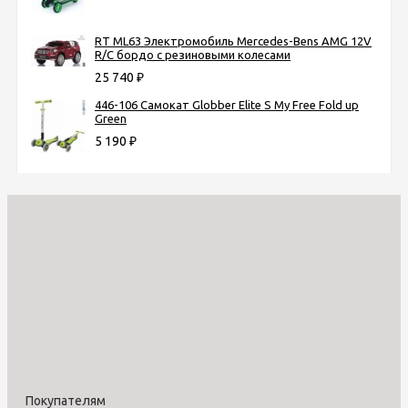
RT ML63 Электромобиль Mercedes-Bens AMG 12V
R/C бордо с резиновыми колесами
25 740
₽
446-106 Самокат Globber Elite S My Free Fold up
Green
5 190
₽
Покупателям