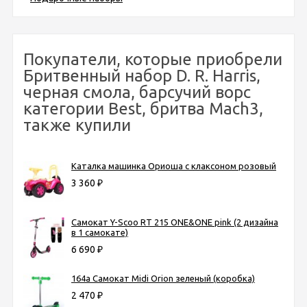
Покупатели, которые приобрели
Бритвенный набор D. R. Harris,
черная смола, барсучий ворс
категории Best, бритва Mach3,
также купили
Каталка машинка Ориоша с клаксоном розовый
3 360
₽
Самокат Y-Scoo RT 215 ONE&ONE pink (2 дизайна
в 1 самокате)
6 690
₽
164а Самокат Midi Orion зеленый (коробка)
2 470
₽