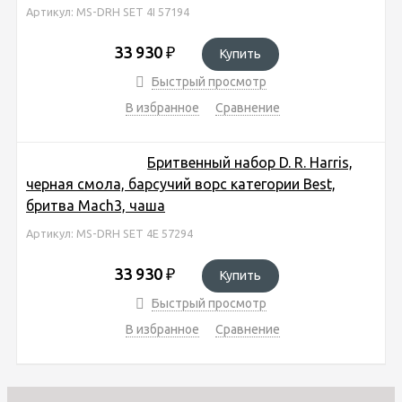
Артикул: MS-DRH SET 4I 57194
33 930
₽
Купить
Быстрый просмотр
В избранное
Сравнение
Бритвенный набор D. R. Harris,
черная смола, барсучий ворс категории Best,
бритва Mach3, чаша
Артикул: MS-DRH SET 4E 57294
33 930
₽
Купить
Быстрый просмотр
В избранное
Сравнение