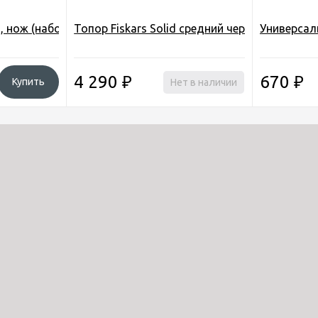
 нож (набор) (арт. T27)
Топор Fiskars Solid средний черный/оранже
Универсал
4 290
₽
670
₽
Купить
Нет в наличии