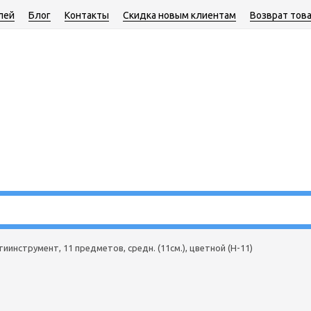
лей
Блог
Контакты
Скидка новым клиентам
Возврат тов
иинструмент, 11 предметов, средн. (11см.), цветной (H-11)