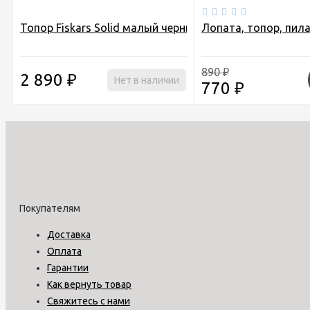
Топор Fiskars Solid малый черный/оранжевый
Лопата, топор, пила,
890
₽
2 890
₽
Нет в наличии
770
₽
Покупателям
Доставка
Оплата
Гарантии
Как вернуть товар
Свяжитесь с нами