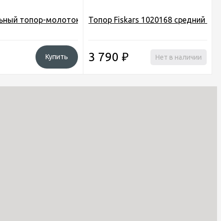
вый
ьный топор-молоток 7в1 +пассатижы, пила, нож, открывал
Топор Fiskars 1020168 средний че
3 790
₽
Купить
Нет в наличии