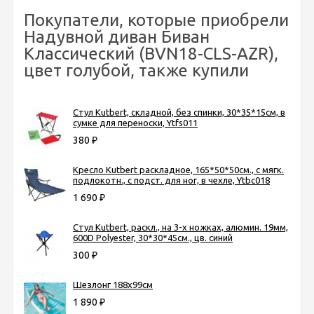
Покупатели, которые приобрели
Надувной диван Биван
Классический (BVN18-CLS-AZR),
цвет голубой, также купили
Стул Kutbert, складной, без спинки, 30*35*15см, в
сумке для переноски, Ytfs011
380
₽
Кресло Kutbert раскладное, 165*50*50см., с мягк.
подлокотн., с подст. для ног, в чехле, Ytbc018
1 690
₽
Стул Kutbert, раскл., на 3-х ножках, алюмин. 19мм,
600D Polyester, 30*30*45см., цв. синий
300
₽
Шезлонг 188х99см
1 890
₽