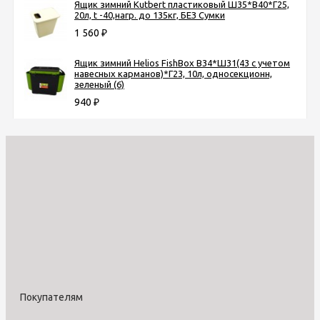
Ящик зимний Kutbert пластиковый Ш35*В40*Г25,
20л, t -40,нагр. до 135кг, БЕЗ Сумки
1 560
₽
Ящик зимний Helios FishBox В34*Ш31(43 с учетом
навесных карманов)*Г23, 10л, односекционн,
зеленый (6)
940
₽
Покупателям