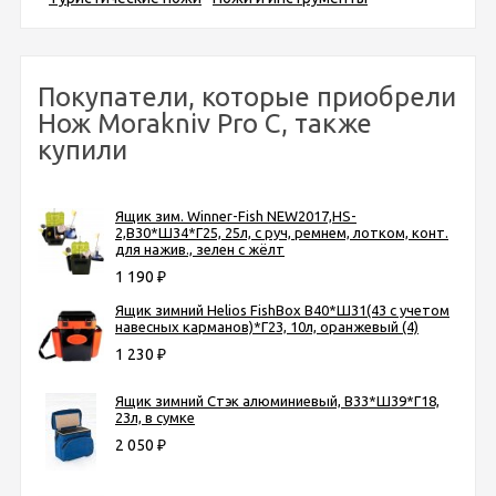
Покупатели, которые приобрели
Нож Morakniv Pro C, также
купили
Ящик зим. Winner-Fish NEW2017,HS-
2,В30*Ш34*Г25, 25л, с руч, ремнем, лотком, конт.
для нажив., зелен с жёлт
1 190
₽
Ящик зимний Helios FishBox В40*Ш31(43 с учетом
навесных карманов)*Г23, 10л, оранжевый (4)
1 230
₽
Ящик зимний Стэк алюминиевый, В33*Ш39*Г18,
23л, в сумке
2 050
₽