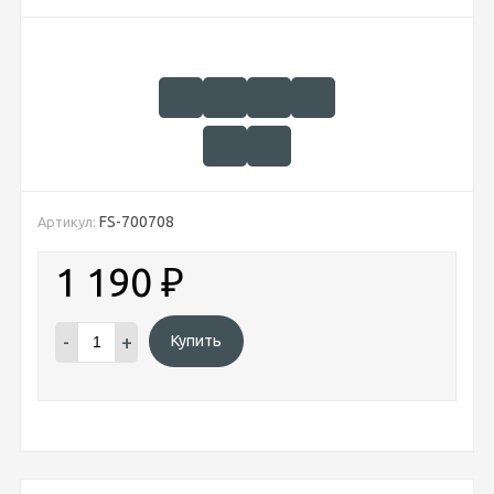
FS-700708
Артикул:
1 190
₽
-
+
Купить