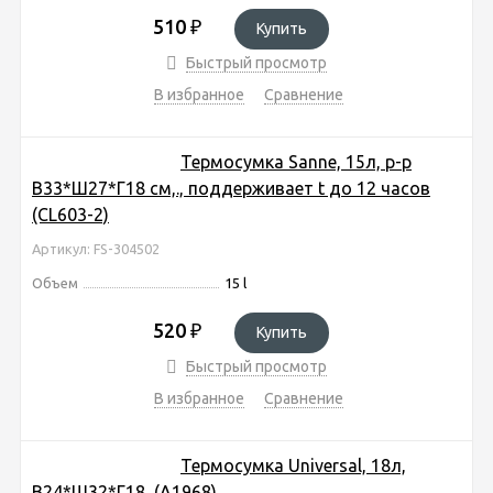
510
₽
Купить
Быстрый просмотр
В избранное
Сравнение
Термосумка Sanne, 15л, р-р
В33*Ш27*Г18 cм,., поддерживает t до 12 часов
(CL603-2)
Артикул: FS-304502
Объем
15 l
520
₽
Купить
Быстрый просмотр
В избранное
Сравнение
Термосумка Universal, 18л,
В24*Ш32*Г18, (A1968)