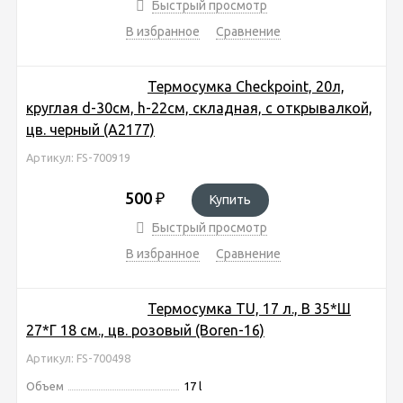
Быстрый просмотр
В избранное
Сравнение
Термосумка Checkpoint, 20л,
круглая d-30см, h-22см, складная, с открывалкой,
цв. черный (A2177)
Артикул: FS-700919
500
₽
Купить
Быстрый просмотр
В избранное
Сравнение
Термосумка TU, 17 л., В 35*Ш
27*Г 18 см., цв. розовый (Boren-16)
Артикул: FS-700498
Объем
17 l