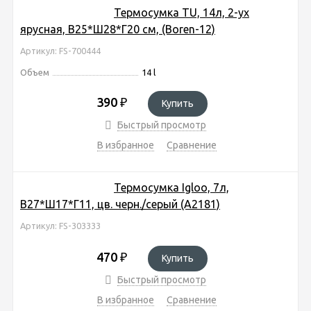
Термосумка TU, 14л, 2-ух
ярусная, В25*Ш28*Г20 см, (Boren-12)
Артикул: FS-700444
Объем
14 l
390
₽
Купить
Быстрый просмотр
В избранное
Сравнение
Термосумка Igloo, 7л,
В27*Ш17*Г11, цв. черн./серый (A2181)
Артикул: FS-303333
470
₽
Купить
Быстрый просмотр
В избранное
Сравнение