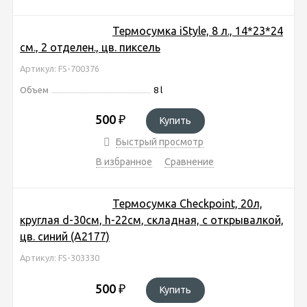
Термосумка iStyle, 8 л., 14*23*24
см., 2 отделен., цв. пиксель
Артикул: FS-700376
Объем
8 l
500
₽
Купить
Быстрый просмотр
В избранное
Сравнение
Термосумка Checkpoint, 20л,
круглая d-30см, h-22см, складная, с открывалкой,
цв. синий (A2177)
Артикул: FS-303330
500
₽
Купить