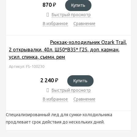
870
₽
Купить
Быстрый просмотр
В избранное
Сравнение
Рюкзак-холодильник Ozark Trail,
2 открывалки, 40л, Ш50*В35* Г25, доп. карман,
усил. спинка, съемн. рем
Артикул: FS-100230
2 240
₽
Купить
Быстрый просмотр
В избранное
Сравнение
Специализированный лед для сумки-холодильника
продлевает срок действия до нескольких дней.