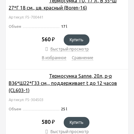
Термосумка TU, 17 л., В 35*Ш
27*Г 18 см., цв. красный (Boren-16)
Артикул: FS-700441
Объем
17 l
560
₽
Купить
Быстрый просмотр
В избранное
Сравнение
Термосумка Sanne, 20л, р-р
В36*Ш22*Г33 cм,., поддерживает t до 12 часов
(CL603-1)
Артикул: FS-304503
Объем
25 l
580
₽
Купить
Быстрый просмотр