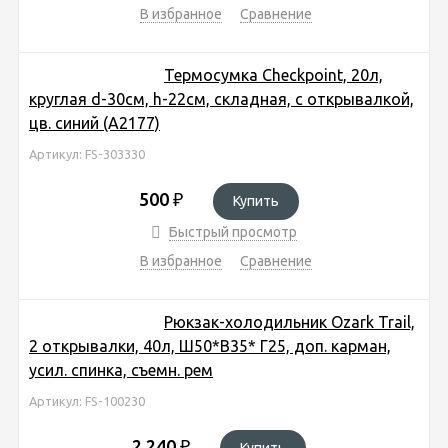
В избранное
Сравнение
Термосумка Checkpoint, 20л,
круглая d-30см, h-22см, складная, с открывалкой,
цв. синий (A2177)
Артикул: FS-303330
500
₽
Купить
Быстрый просмотр
В избранное
Сравнение
Рюкзак-холодильник Ozark Trail,
2 открывалки, 40л, Ш50*В35* Г25, доп. карман,
усил. спинка, съемн. рем
Артикул: FS-100230
2 240
₽
Купить