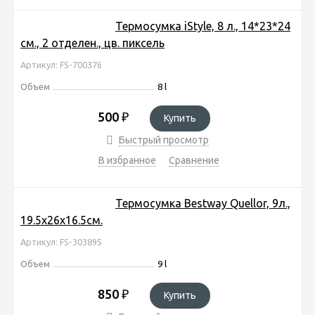
Термосумка iStyle, 8 л., 14*23*24
см., 2 отделен., цв. пиксель
Артикул: FS-700376
Объем
8 l
500
₽
Купить
Быстрый просмотр
В избранное
Сравнение
Термосумка Bestway Quellor, 9л.,
19.5х26х16.5см.
Артикул: FS-303895
Объем
9 l
850
₽
Купить