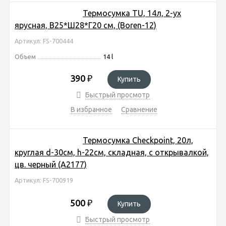
Термосумка TU, 14л, 2-ух
ярусная, В25*Ш28*Г20 см, (Boren-12)
Артикул: FS-700444
Объем
14 l
390
₽
Купить
Быстрый просмотр
В избранное
Сравнение
Термосумка Checkpoint, 20л,
круглая d-30см, h-22см, складная, с открывалкой,
цв. черный (A2177)
Артикул: FS-700919
500
₽
Купить
Быстрый просмотр