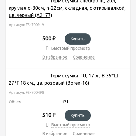
Термосумка Checkpoint, 20л,
круглая d-30см, h-22см, складная, с открывалкой,
цв. черный (A2177)
Артикул: FS-700919
500
₽
Купить
Быстрый просмотр
В избранное
Сравнение
Термосумка TU, 17 л., В 35*Ш
27*Г 18 см., цв. розовый (Boren-16)
Артикул: FS-700498
Объем
17 l
510
₽
Купить
Быстрый просмотр
В избранное
Сравнение