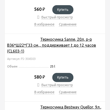
560
₽
Купить
Быстрый просмотр
В избранное
Сравнение
Термосумка Sanne, 20л, р-р
В36*Ш22*Г33 cм,., поддерживает t до 12 часов
(CL603-1)
Артикул: FS-304503
Объем
25 l
580
₽
Купить
Быстрый просмотр
В избранное
Сравнение
Термосумка Bestway Quellor, 9л.,