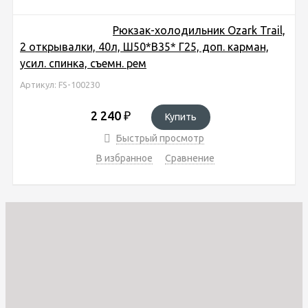
Рюкзак-холодильник Ozark Trail,
2 открывалки, 40л, Ш50*В35* Г25, доп. карман,
усил. спинка, съемн. рем
Артикул: FS-100230
2 240
₽
Купить
Быстрый просмотр
В избранное
Сравнение