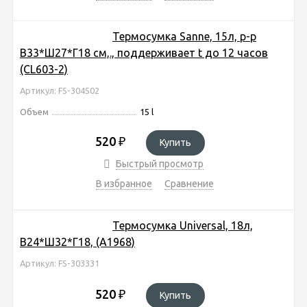
Термосумка Sanne, 15л, р-р
В33*Ш27*Г18 cм,., поддерживает t до 12 часов
(CL603-2)
Артикул: FS-304502
Объем
15 l
520
₽
Купить
Быстрый просмотр
В избранное
Сравнение
Термосумка Universal, 18л,
В24*Ш32*Г18, (A1968)
Артикул: FS-303331
520
₽
Купить