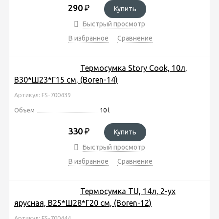
290
₽
Купить
Быстрый просмотр
В избранное
Сравнение
Термосумка Story Cook, 10л,
В30*Ш23*Г15 см, (Boren-14)
Артикул: FS-700439
Объем
10 l
330
₽
Купить
Быстрый просмотр
В избранное
Сравнение
Термосумка TU, 14л, 2-ух
ярусная, В25*Ш28*Г20 см, (Boren-12)
Артикул: FS-700444