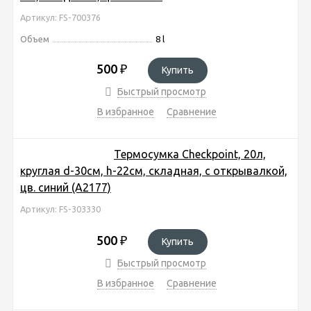
Артикул: FS-700376
Объем
8 l
500
₽
Купить
Быстрый просмотр
В избранное
Сравнение
Термосумка Checkpoint, 20л,
круглая d-30см, h-22см, складная, с открывалкой,
цв. синий (A2177)
Артикул: FS-303330
500
₽
Купить
Быстрый просмотр
В избранное
Сравнение