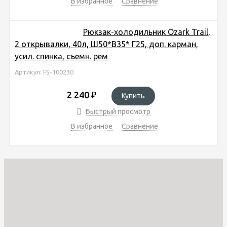
В избранное
Сравнение
Рюкзак-холодильник Ozark Trail,
2 открывалки, 40л, Ш50*В35* Г25, доп. карман,
усил. спинка, съемн. рем
Артикул: FS-100230
2 240
₽
Купить
Быстрый просмотр
В избранное
Сравнение