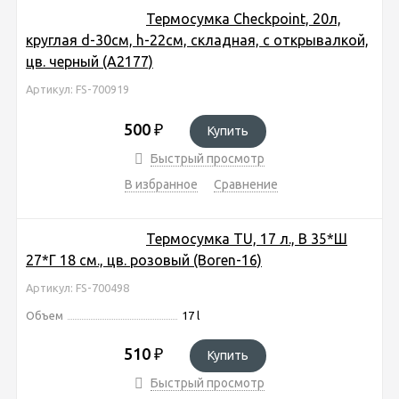
Термосумка Checkpoint, 20л,
круглая d-30см, h-22см, складная, с открывалкой,
цв. черный (A2177)
Артикул: FS-700919
500
₽
Купить
Быстрый просмотр
В избранное
Сравнение
Термосумка TU, 17 л., В 35*Ш
27*Г 18 см., цв. розовый (Boren-16)
Артикул: FS-700498
Объем
17 l
510
₽
Купить
Быстрый просмотр