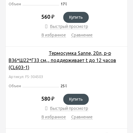
Объем
17 l
560
₽
Купить
Быстрый просмотр
В избранное
Сравнение
Термосумка Sanne, 20л, р-р
В36*Ш22*Г33 cм,., поддерживает t до 12 часов
(CL603-1)
Артикул: FS-304503
Объем
25 l
580
₽
Купить
Быстрый просмотр
В избранное
Сравнение