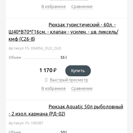
В избранное
Сравнение
Рюкзак туристический - 60л. -
Ш40*В70*Г16см. - клапан - усилен. - цв. пиксель/
кмф (C26-8)
Артикул: FS-304056_OLD_OLD
Объем
55 l
1 170
₽
Купить
Быстрый просмотр
В избранное
Сравнение
Рюкзак Aquatic 50л рыболовный
- 2 изол. кармана (РД-02)
Артикул: FS-100387
Объем
50 l