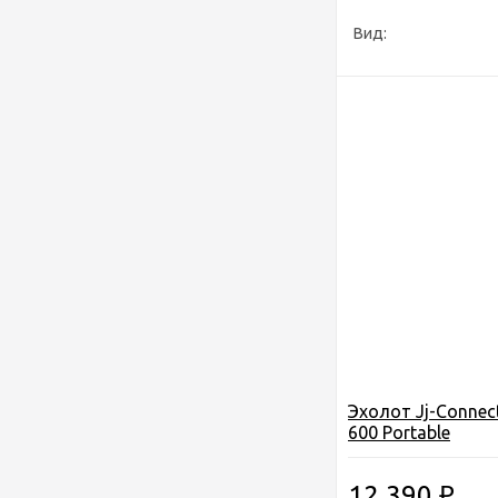
Вид:
Эхолот Jj-Connec
600 Portable
12 390
₽