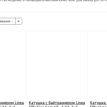
ство моделей, отличающихся высоким качеством. Для заказа достаточ
звание
ннером Linea
Катушка c байтраннером Linea
Катушка 