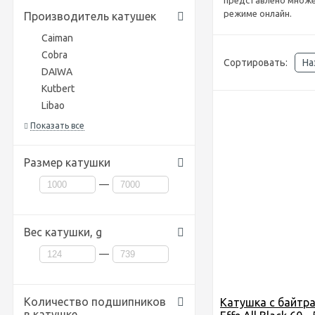
представлено множе
режиме онлайн.
Производитель катушек
Caiman
Cobra
Сортировать:
На
DAIWA
Kutbert
Libao
Показать все
Размер катушки
—
Вес катушки,
g
—
Количество подшипников
Катушка c байтра
в катушке