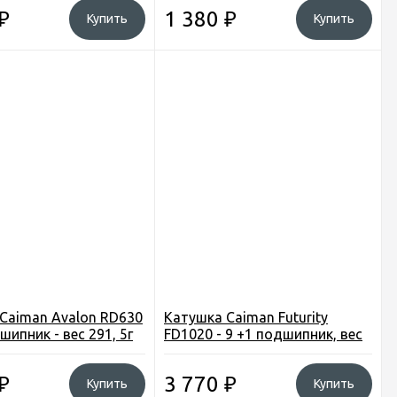
₽
1 380
₽
Купить
Купить
Caiman Avalon RD630
Катушка Caiman Futurity
шипник - вес 291, 5г
FD1020 - 9 +1 подшипник, вес
293,5г
₽
3 770
₽
Купить
Купить