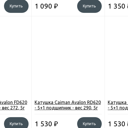
1 090
₽
1 350
Купить
Купить
Avalon FD620
Катушка Caiman Avalon RD620
Катушка 
 вес 272, 5г
- 5+1 подшипник - вес 290, 5г
- 5+1 под
1 530
₽
1 530
Купить
Купить