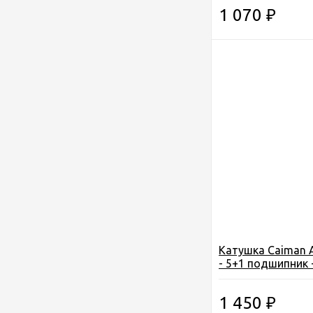
1 070
₽
Катушка Caiman 
- 5+1 подшипник -
1 450
₽