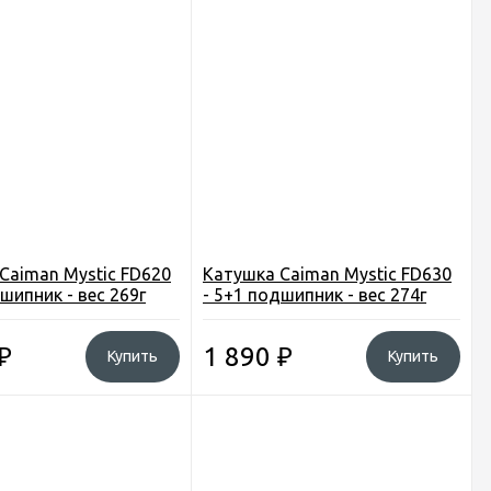
Caiman Mystic FD620
Катушка Caiman Mystic FD630
шипник - вес 269г
- 5+1 подшипник - вес 274г
₽
1 890
₽
Купить
Купить