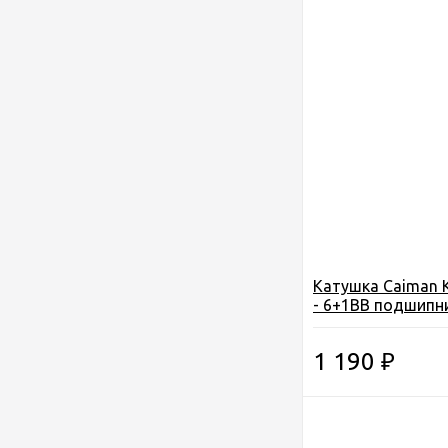
Катушка Caiman 
- 6+1BB подшипн
1 190
₽