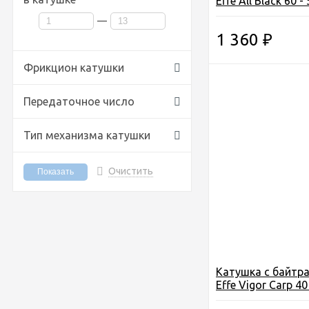
Effe All Black 60 - 
подш., вес-470гр.
—
1 360
₽
Фрикцион катушки
Передаточное число
Тип механизма катушки
Очистить
Катушка c байтра
Effe Vigor Carp 40 
под. 1, вес-340гр.