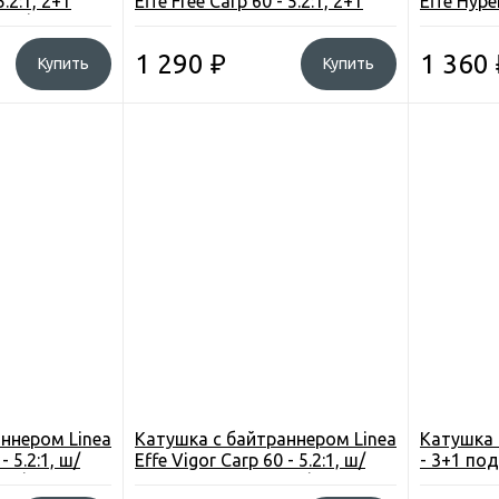
5.2:1, 2+1
Effe Free Carp 60 - 5.2:1, 2+1
Effe Hyper
, зп/шп+леска
подш., вес-463 гр.+леска
под. 3+1,
1 290
₽
1 360
Купить
Купить
ннером Linea
Катушка c байтраннером Linea
Катушка 
- 5.2:1, ш/
Effe Vigor Carp 60 - 5.2:1, ш/
- 3+1 под
 зп/шп.
под. 1, вес-610гр. зп/шп.