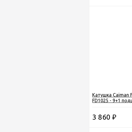
Катушка Caiman F
FD1025 - 9+1 под
293,5г
3 860
₽