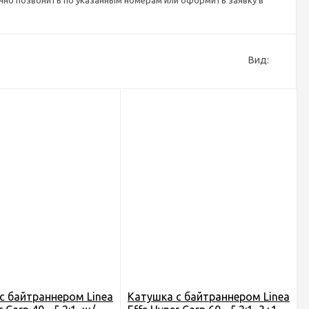
но позвонить по указанным номерам или оформить заявку в
Вид:
c байтраннером Linea
Катушка c байтраннером Linea