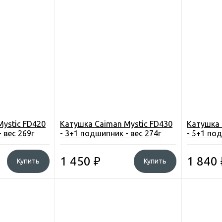
ystic FD420
Катушка Caiman Mystic FD430
Катушка 
 вес 269г
- 3+1 подшипник - вес 274г
- 5+1 под
1 450
₽
1 840
Купить
Купить