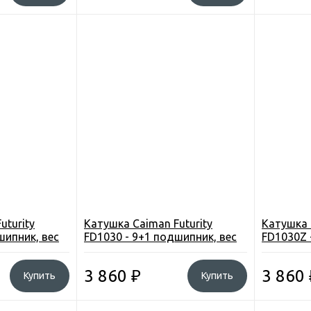
uturity
Катушка Caiman Futurity
Катушка 
шипник, вес
FD1030 - 9+1 подшипник, вес
FD1030Z 
293,5г
293,65г
3 860
₽
3 860
Купить
Купить