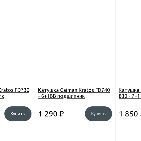
Kratos FD730
Катушка Caiman Kratos FD740
Катушка 
ик
- 6+1BB подшипник
830 - 7+
бесконеч
1 290
₽
1 850
Купить
Купить