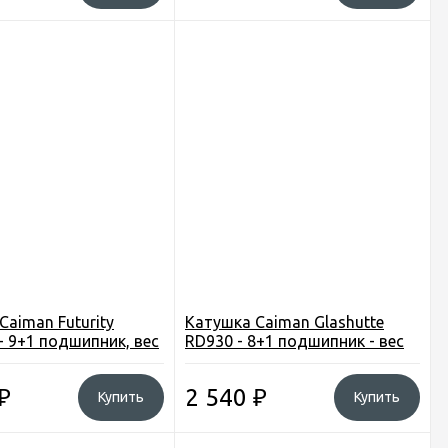
Caiman Futurity
Катушка Caiman Glashutte
- 9+1 подшипник, вес
RD930 - 8+1 подшипник - вес
324г
₽
2 540
₽
Купить
Купить