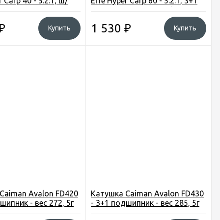
 Carp 40 - 5.2:1, ш/
Effe Hyper Carp 60 - 5.2:1, 3+1
 вес-374 гр.
подш., вес-490 гр., зп/шп.
Италия
₽
1 530
₽
Купить
Купить
Caiman Avalon FD420
Катушка Caiman Avalon FD430
шипник - вес 272, 5г
- 3+1 подшипник - вес 285, 5г