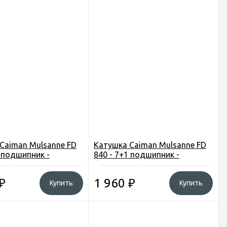
Caiman Mulsanne FD
Катушка Caiman Mulsanne FD
1 подшипник -
840 - 7+1 подшипник -
ный винт
бесконечный винт
₽
1 960
₽
Купить
Купить