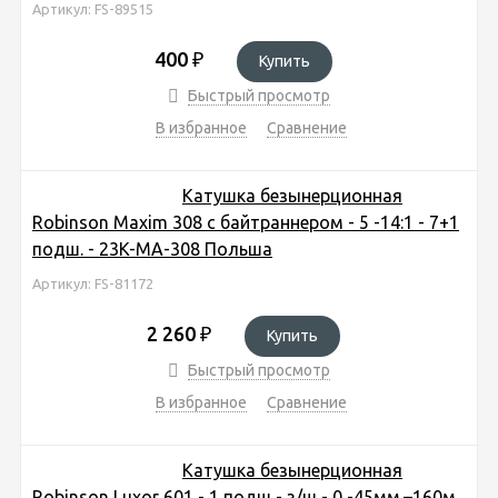
Артикул: FS-89515
400
₽
Купить
Быстрый просмотр
В избранное
Сравнение
Катушка безынерционная
Robinson Maxim 308 с байтраннером - 5 -14:1 - 7+1
подш. - 23K-MA-308 Польша
Артикул: FS-81172
2 260
₽
Купить
Быстрый просмотр
В избранное
Сравнение
Катушка безынерционная
Robinson Luxor 601 - 1 подш - з/ш - 0 -45мм.–160м.