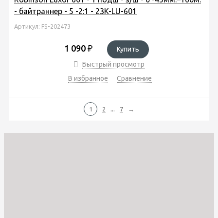
- байтраннер - 5 -2:1 - 23K-LU-601
Артикул: FS-202473
1 090
₽
Купить
Быстрый просмотр
В избранное
Сравнение
...
1
2
7
→