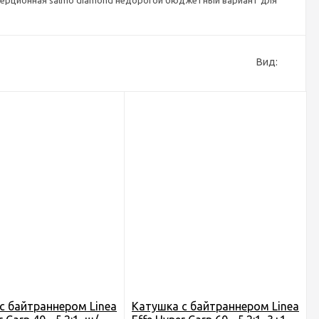
нерционная salmo diamond недорогой бюджетный вариант для
Вид:
c байтраннером Linea
Катушка c байтраннером Linea