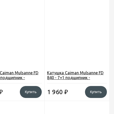
Caiman Mulsanne FD
Катушка Caiman Mulsanne FD
1 подшипник -
840 - 7+1 подшипник -
ный винт
бесконечный винт
₽
1 960
₽
Купить
Купить