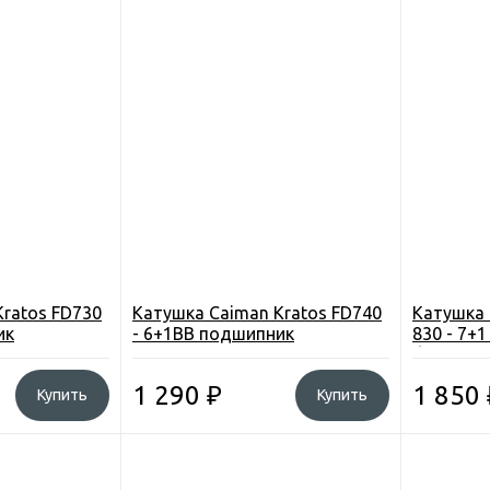
Kratos FD730
Катушка Caiman Kratos FD740
Катушка 
ик
- 6+1BB подшипник
830 - 7+
бесконеч
1 290
₽
1 850
Купить
Купить