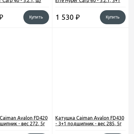
 Carp 40 - 5.2:1, ш/
Effe Hyper Carp 60 - 5.2:1, 3+1
 вес-374 гр.
подш., вес-490 гр., зп/шп.
Италия
₽
1 530
₽
Купить
Купить
Caiman Avalon FD420
Катушка Caiman Avalon FD430
шипник - вес 272, 5г
- 3+1 подшипник - вес 285, 5г