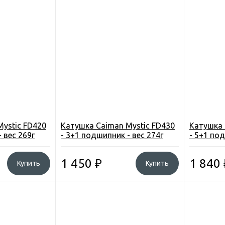
ystic FD420
Катушка Caiman Mystic FD430
Катушка 
 вес 269г
- 3+1 подшипник - вес 274г
- 5+1 под
1 450
₽
1 840
Купить
Купить