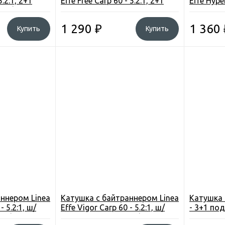
5.2:1, 2+1
Effe Free Carp 60 - 5.2:1, 2+1
Effe Hyper
, зп/шп+леска
подш., вес-463 гр.+леска
под. 3+1,
1 290
₽
1 360
Купить
Купить
ннером Linea
Катушка c байтраннером Linea
Катушка 
- 5.2:1, ш/
Effe Vigor Carp 60 - 5.2:1, ш/
- 3+1 под
 зп/шп.
под. 1, вес-610гр. зп/шп.