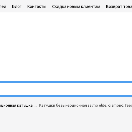
лей
Блог
Контакты
Скидка новым клиентам
Возврат тов
рционная катушка
→
Катушки безынерционная salmo elite, diamond, fee