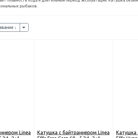
ает плавность хода и длительный период эксплуатации. Катушка безы
иональных рыбаков.
звание
ннером Linea
Катушка c байтраннером Linea
Катушка 