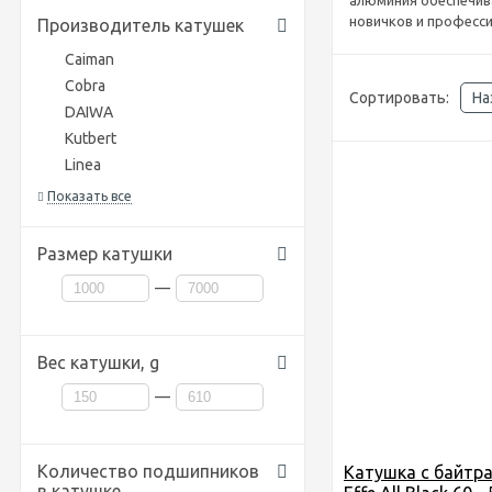
алюминия обеспечив
новичков и професс
Производитель катушек
Caiman
Cobra
Сортировать:
На
DAIWA
Kutbert
Linea
Показать все
Размер катушки
—
Вес катушки,
g
—
Количество подшипников
Катушка c байтра
в катушке