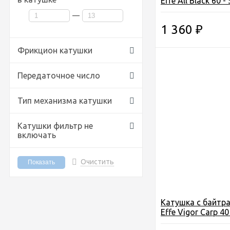
Effe All Black 60 - 
подш., вес-470гр.
—
1 360
₽
Фрикцион катушки
Передаточное число
Тип механизма катушки
Катушки фильтр не
включать
Очистить
Катушка c байтра
Effe Vigor Carp 40 
под. 1, вес-340гр.