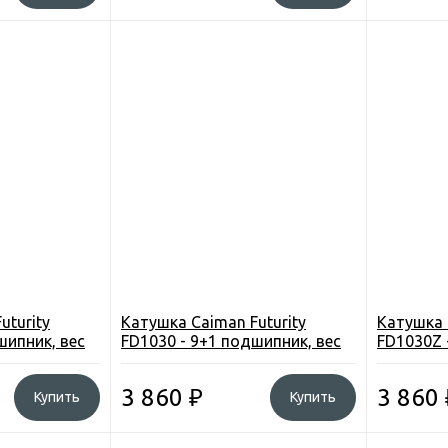
uturity
Катушка Caiman Futurity
Катушка 
шипник, вес
FD1030 - 9+1 подшипник, вес
FD1030Z 
293,5г
293,65г
3 860
₽
3 860
Купить
Купить