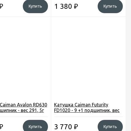
₽
1 380
₽
Купить
Купить
Caiman Avalon RD630
Катушка Caiman Futurity
шипник - вес 291, 5г
FD1020 - 9 +1 подшипник, вес
293,5г
₽
3 770
₽
Купить
Купить