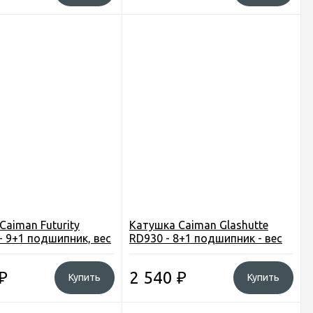
Caiman Futurity
Катушка Caiman Glashutte
- 9+1 подшипник, вес
RD930 - 8+1 подшипник - вес
324г
₽
2 540
₽
Купить
Купить