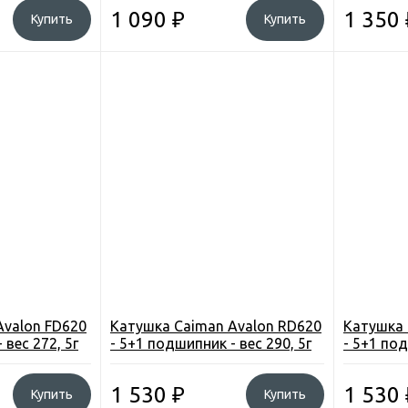
1 090
₽
1 350
Купить
Купить
Avalon FD620
Катушка Caiman Avalon RD620
Катушка 
 вес 272, 5г
- 5+1 подшипник - вес 290, 5г
- 5+1 под
1 530
₽
1 530
Купить
Купить