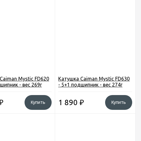
Caiman Mystic FD620
Катушка Caiman Mystic FD630
шипник - вес 269г
- 5+1 подшипник - вес 274г
₽
1 890
₽
Купить
Купить