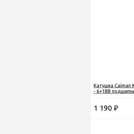
Катушка Caiman 
- 6+1BB подшипн
1 190
₽