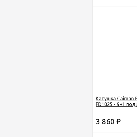
Катушка Caiman F
FD1025 - 9+1 под
293,5г
3 860
₽