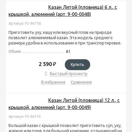
Казан Литой (пловница) 6 л., с
крышкой, алюминий (арт. 9-00-0048)
Артикул: FS-96718
Приготовить уху, кашу или вкусный плов на природе
позволит алюминиевый казан. Эта модель среднего
размера удобна в использовании и при транспортировке.
Объем
6 l
2 590
₽
Купить
Быстрый просмотр
В избранное
Сравнение
Казан Литой (пловница) 12 л., с
крышкой, алюминий (арт. 9-00-0049)
Артикул: FS-96719
Большой казан с крышкой позволит приготовить суп, уху,
жаркое или плов для большой компании, отдыхающей на