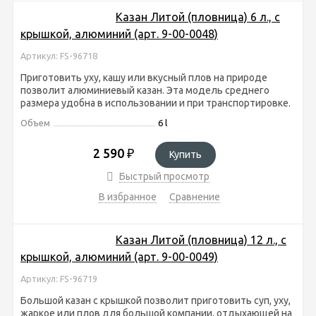
Казан Литой (пловница) 6 л., с
крышкой, алюминий (арт. 9-00-0048)
Артикул: FS-96718
Приготовить уху, кашу или вкусный плов на природе
позволит алюминиевый казан. Эта модель среднего
размера удобна в использовании и при транспортировке.
Объем
6 l
2 590
₽
Купить
Быстрый просмотр
В избранное
Сравнение
Казан Литой (пловница) 12 л., с
крышкой, алюминий (арт. 9-00-0049)
Артикул: FS-96719
Большой казан с крышкой позволит приготовить суп, уху,
жаркое или плов для большой компании, отдыхающей на