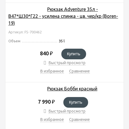
Рюкзак Adventure 35л -
В47*Ш30*Г22 - усилена спинка - цв. чер/кр (Boren-
19)
Артикул: FS-700462
Объем
35 l
840
₽
Купить
Быстрый просмотр
В избранное
Сравнение
Рюкзак Бобби красный
7 990
₽
Купить
Быстрый просмотр
В избранное
Сравнение