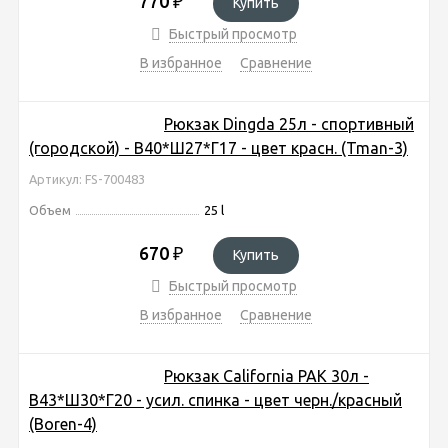
770
₽
Купить
Быстрый просмотр
В избранное
Сравнение
Рюкзак Dingda 25л - спортивный
(городской) - В40*Ш27*Г17 - цвет красн. (Tman-3)
Артикул: FS-700483
Объем
25 l
670
₽
Купить
Быстрый просмотр
В избранное
Сравнение
Рюкзак California PAK 30л -
В43*Ш30*Г20 - усил. спинка - цвет черн./красный
(Boren-4)