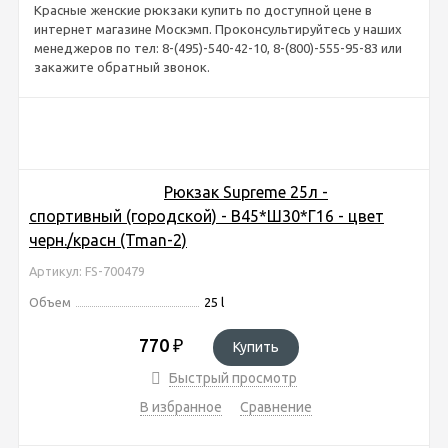
Красные женские рюкзаки купить по доступной цене в
интернет магазине Москэмп. Проконсультируйтесь у наших
менеджеров по тел: 8-(495)-540-42-10, 8-(800)-555-95-83 или
закажите обратный звонок.
Рюкзак Supreme 25л -
спортивный (городской) - В45*Ш30*Г16 - цвет
черн./красн (Tman-2)
Артикул: FS-700479
Объем
25 l
770
₽
Купить
Быстрый просмотр
В избранное
Сравнение