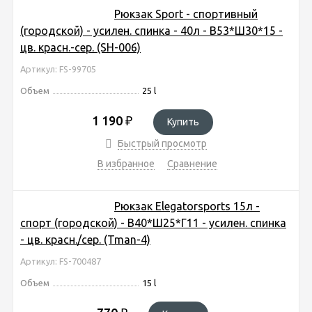
Рюкзак Sport - спортивный
(городской) - усилен. спинка - 40л - В53*Ш30*15 -
цв. красн.-сер. (SH-006)
Артикул: FS-99705
Объем
25 l
1 190
₽
Купить
Быстрый просмотр
В избранное
Сравнение
Рюкзак Elegatorsports 15л -
спорт (городской) - В40*Ш25*Г11 - усилен. спинка
- цв. красн./сер. (Tman-4)
Артикул: FS-700487
Объем
15 l