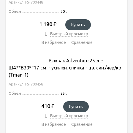
Артикул: FS-700448
Объем
30 l
1 190
₽
Купить
Быстрый просмотр
В избранное
Сравнение
Рюкзак Adventure 25 л. -
Ш47*В30*Г17 см. - усилен. спинка - цв. син./чер/кр
(Tman-1)
Артикул: FS-700458
Объем
25 l
410
₽
Купить
Быстрый просмотр
В избранное
Сравнение