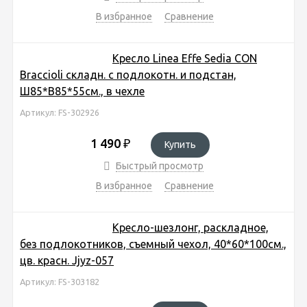
В избранное
Сравнение
Кресло Linea Effe Sedia CON
Braccioli складн. с подлокотн. и подстан,
Ш85*В85*55см., в чехле
Артикул: FS-302926
1 490
₽
Купить
Быстрый просмотр
В избранное
Сравнение
Кресло-шезлонг, раскладное,
без подлокотников, съемный чехол, 40*60*100см.,
цв. красн. Jjyz-057
Артикул: FS-303182