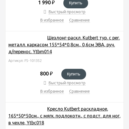
1 990
₽
Купить
Быстрый просмотр
В избранное
Сравнение
Шезлонг-раскл. Kutbert тур. с рег.
металл. каркасом 155*54*0,8см., 0,6см ЭВА, руч.
д/перенос. Ytbm014
Артикул: FS-101352
800
₽
Купить
Быстрый просмотр
В избранное
Сравнение
Кресло Kutbert раскладное,
165*50*50см., с мягк. подлокотн., с подст. для ног,
в чехле, Ytbc018