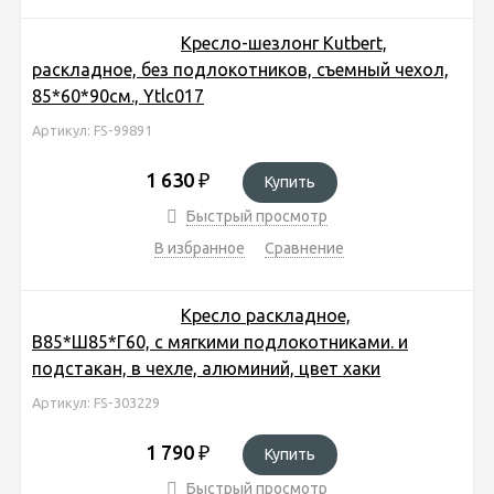
Кресло-шезлонг Kutbert,
раскладное, без подлокотников, съемный чехол,
85*60*90см., Ytlc017
Артикул: FS-99891
1 630
₽
Купить
Быстрый просмотр
В избранное
Сравнение
Кресло раскладное,
В85*Ш85*Г60, с мягкими подлокотниками. и
подстакан, в чехле, алюминий, цвет хаки
Артикул: FS-303229
1 790
₽
Купить
Быстрый просмотр