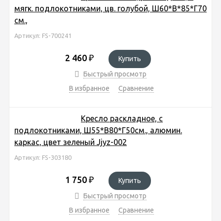
мягк. подлокотниками, цв. голубой, Ш60*В*85*Г70
см.,
Артикул: FS-700241
2 460
₽
Купить
Быстрый просмотр
В избранное
Сравнение
Кресло раскладное, с
подлокотниками, Ш55*В80*Г50см., алюмин.
каркас, цвет зеленый Jjyz-002
Артикул: FS-303180
1 750
₽
Купить
Быстрый просмотр
В избранное
Сравнение