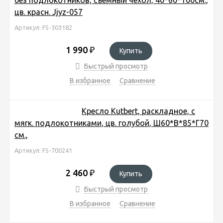
цв. красн. Jjyz-057
Артикул: FS-303182
1 990
₽
Купить
Быстрый просмотр
В избранное
Сравнение
Кресло Kutbert, раскладное, с
мягк. подлокотниками, цв. голубой, Ш60*В*85*Г70
см.,
Артикул: FS-700241
2 460
₽
Купить
Быстрый просмотр
В избранное
Сравнение