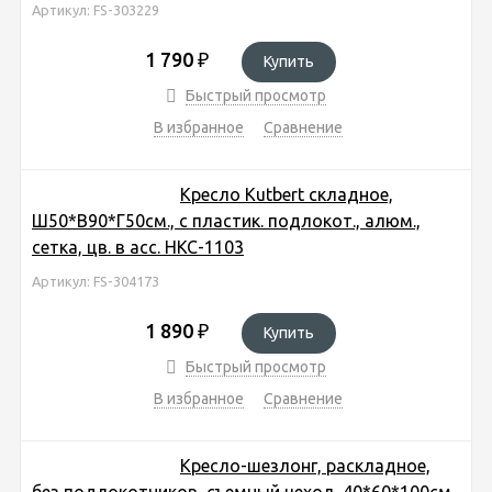
Артикул: FS-303229
1 790
₽
Купить
Быстрый просмотр
В избранное
Сравнение
Кресло Kutbert складное,
Ш50*В90*Г50см., с пластик. подлокот., алюм.,
сетка, цв. в асс. HKC-1103
Артикул: FS-304173
1 890
₽
Купить
Быстрый просмотр
В избранное
Сравнение
Кресло-шезлонг, раскладное,
без подлокотников, съемный чехол, 40*60*100см.,