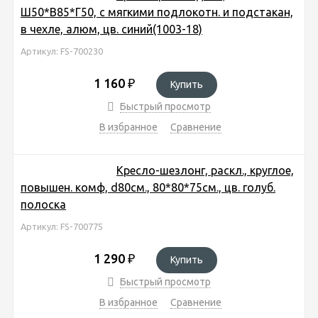
Ш50*В85*Г50, с мягкими подлокотн. и подстакан,
в чехле, алюм, цв. синий(1003-18)
Артикул: FS-700230
1 160
₽
Купить
Быстрый просмотр
В избранное
Сравнение
Кресло-шезлонг, раскл., круглое,
повышен. комф, d80см., 80*80*75см., цв. голуб.
полоска
Артикул: FS-700775
1 290
₽
Купить
Быстрый просмотр
В избранное
Сравнение