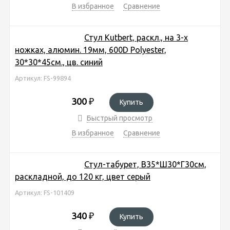
В избранное
Сравнение
Стул Kutbert, раскл., на 3-х
ножках, алюмин. 19мм, 600D Polyester,
30*30*45см., цв. синий
Артикул: FS-99894
300
₽
Купить
Быстрый просмотр
В избранное
Сравнение
Стул-табурет, В35*Ш30*Г30см,
раскладной, до 120 кг, цвет серый
Артикул: FS-101409
340
₽
Купить