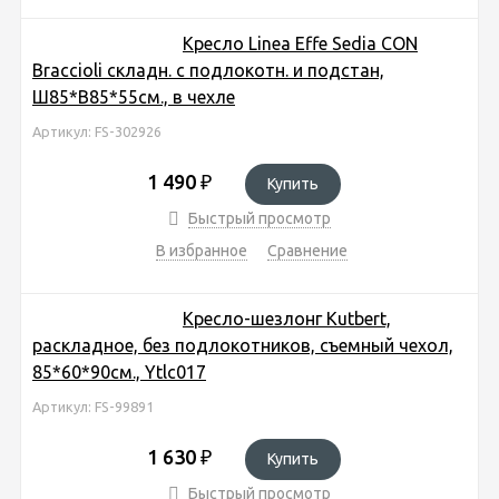
Кресло Linea Effe Sedia CON
Braccioli складн. с подлокотн. и подстан,
Ш85*В85*55см., в чехле
Артикул: FS-302926
1 490
₽
Купить
Быстрый просмотр
В избранное
Сравнение
Кресло-шезлонг Kutbert,
раскладное, без подлокотников, съемный чехол,
85*60*90см., Ytlc017
Артикул: FS-99891
1 630
₽
Купить
Быстрый просмотр