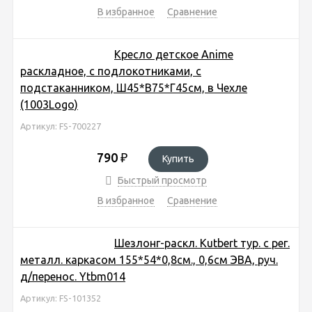
В избранное
Сравнение
Кресло детское Anime
раскладное, с подлокотниками, с
подстаканником, Ш45*В75*Г45см, в Чехле
(1003Logo)
Артикул: FS-700227
790
₽
Купить
Быстрый просмотр
В избранное
Сравнение
Шезлонг-раскл. Kutbert тур. с рег.
металл. каркасом 155*54*0,8см., 0,6см ЭВА, руч.
д/перенос. Ytbm014
Артикул: FS-101352