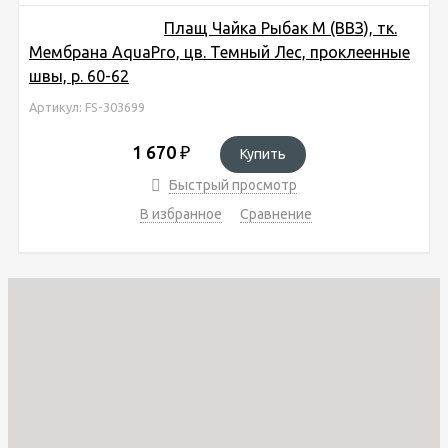
Плащ Чайка Рыбак М (ВВЗ), тк.
Мембрана AquaPro, цв. Темный Лес, проклеенные
швы, р. 60-62
Артикул: FS-303699
1 670
₽
Купить
Быстрый просмотр
В избранное
Сравнение