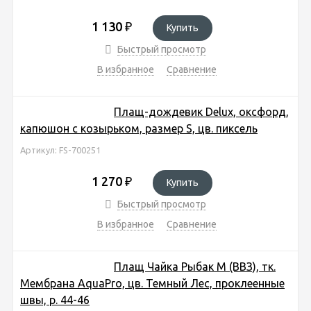
1 130
₽
Купить
Быстрый просмотр
В избранное
Сравнение
Плащ-дождевик Delux, оксфорд,
капюшон с козырьком, размер S, цв. пиксель
Артикул: FS-700251
1 270
₽
Купить
Быстрый просмотр
В избранное
Сравнение
Плащ Чайка Рыбак М (ВВЗ), тк.
Мембрана AquaPro, цв. Темный Лес, проклеенные
швы, р. 44-46