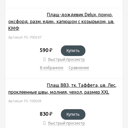
Плащ-дождевик Delux, пончо,
оксфорд, разм. един., капюшон с козырьком, цв.
КМФ
Артикул: FS-700247
590
₽
Купить
Быстрый просмотр
В избранное
Сравнение
Плащ ВВЗ, тк. Таффета, цв. Лес,
проклеенные швы, молния, чехол, размер XXL
Артикул: FS-100509
830
₽
Купить
Быстрый просмотр