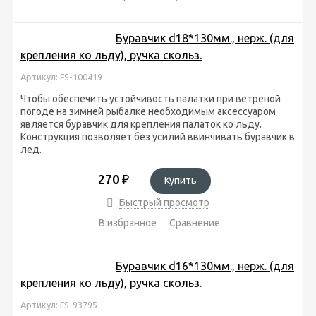
Буравчик d18*130мм., нерж. (для
крепления ко льду), ручка скольз.
Артикул: FS-100419
Чтобы обеспечить устойчивость палатки при ветреной
погоде на зимней рыбалке необходимым аксессуаром
является буравчик для крепления палаток ко льду.
Конструкция позволяет без усилий ввинчивать буравчик в
лед.
270
₽
Купить
Быстрый просмотр
В избранное
Сравнение
Буравчик d16*130мм., нерж. (для
крепления ко льду), ручка скольз.
Артикул: FS-93795