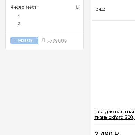
Число мест
Вид:
1
2
Очистить
Пол для палатки 
ткань oxford 300,
1,75*1,75см. (3м3
изолон 10мм.
2 490
₽