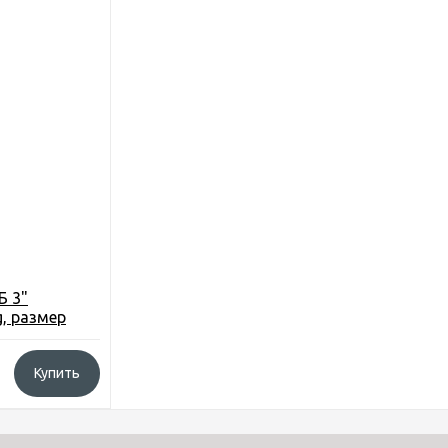
Б 3"
, размер
 2,0 м., вес
Купить