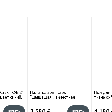
Стэк "КУБ 2",
Палатка зонт Стэк
Пол для 
 цвет синий,
"Дышащая", 1-местная
ткань oxf
), прослойка
150х150см. h-150см. 2,7кг.
2,25*2,25
изолон 1
3 580
₽
4 180
Купить
Купить