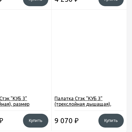
Стэк "КУБ 3"
Палатка Стэк "КУБ 3"
йная), размер
(трехслойная дышащая),
см., высота 2,05см.
размер 2,20*2,20см., высота
2,05см.
₽
9 070
₽
Купить
Купить