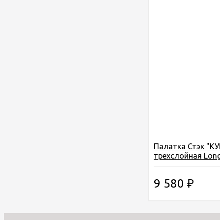
Палатка Стэк "КУ
трехслойная Long
2,2*2,5 м., высота
8,8 кг.
9 580
₽