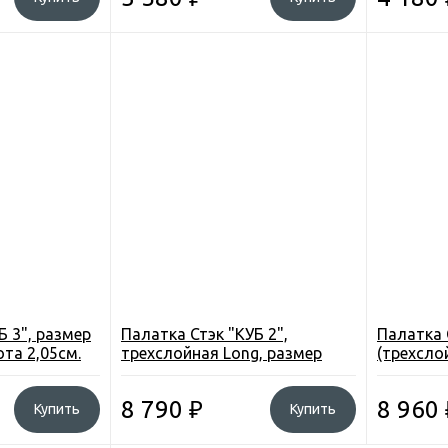
Б 3", размер
Палатка Стэк "КУБ 2",
Палатка 
ота 2,05см.
трехслойная Long, размер
(трехсло
1,8*2,1м., высота 1,75 м., вес
2,20*2,20
7,4 кг.
8 790
₽
8 960
Купить
Купить