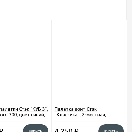
палатки Стэк "КУБ 3",
Палатка зонт Стэк
ord 300, цвет синий,
"Классика", 2-местная,
см. (5м3), прослойка
d230см. h-150см. 3,4кг.
0мм.
₽
4 250
₽
Купить
Купить