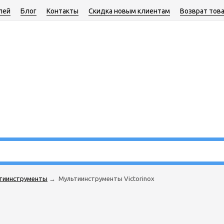
лей
Блог
Контакты
Скидка новым клиентам
Возврат тов
тиинструменты
→
Мультиинструменты Victorinox