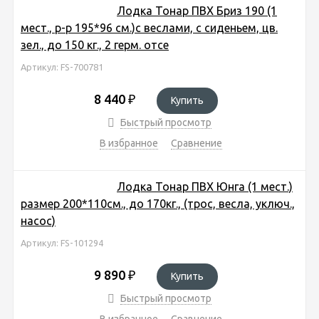
Лодка Тонар ПВХ Бриз 190 (1
мест., р-р 195*96 см.)с веслами, с сиденьем, цв.
зел., до 150 кг., 2 герм. отсе
Артикул: FS-700781
8 440
₽
Купить
Быстрый просмотр
В избранное
Сравнение
Лодка Тонар ПВХ Юнга (1 мест.)
размер 200*110см., до 170кг., (трос, весла, уключ.,
насос)
Артикул: FS-101294
9 890
₽
Купить
Быстрый просмотр
В избранное
Сравнение