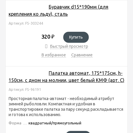
Буравчик d15*190мм (для
крепления ко льду), сталь
Артикул: FS-303244
320
₽
Купить
Быстрый просмотр
В избранное
Сравнение
Палатка автомат, 175*175см, h-
150см, с дном на молнии, цвет белый КМФ (арт. C)
Артикул: FS-96191
Просторная палатка-автомат - необходимый атрибут
зимней рыболовли. Компактная и удобная в
транспортировке палатка за пару секунд раскладывается
и готова к использованию.
Форма
квадратный/прямоугольный