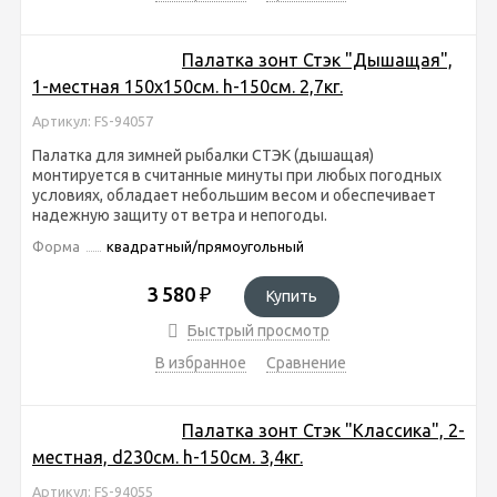
Палатка зонт Стэк "Дышащая",
1-местная 150х150см. h-150см. 2,7кг.
Артикул: FS-94057
Палатка для зимней рыбалки СТЭК (дышащая)
монтируется в считанные минуты при любых погодных
условиях, обладает небольшим весом и обеспечивает
надежную защиту от ветра и непогоды.
Форма
квадратный/прямоугольный
3 580
₽
Купить
Быстрый просмотр
В избранное
Сравнение
Палатка зонт Стэк "Классика", 2-
местная, d230см. h-150см. 3,4кг.
Артикул: FS-94055