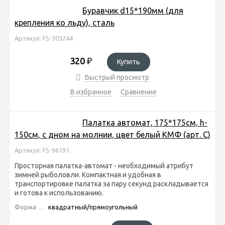
Буравчик d15*190мм (для
крепления ко льду), сталь
Артикул: FS-303244
320
₽
Купить
Быстрый просмотр
В избранное
Сравнение
Палатка автомат, 175*175см, h-
150см, с дном на молнии, цвет белый КМФ (арт. C)
Артикул: FS-96191
Просторная палатка-автомат - необходимый атрибут
зимней рыболовли. Компактная и удобная в
транспортировке палатка за пару секунд раскладывается
и готова к использованию.
Форма
квадратный/прямоугольный