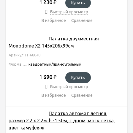
1 230
₽
Купить
Быстрый просмотр
В избранное
Сравнение
Палатка двухместная
Monodome Х2 145х206х99см
Артикул: IT-68040
Форма
квадратный/прямоугольный
1 690
₽
Купить
Быстрый просмотр
В избранное
Сравнение
Палатка автомат летняя,
размер 2.2 х 2.2м. h -1.50м, с дном, моск. сетка,
цвет камуфляж