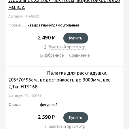
Woodlands Х2 200х140х110см, водостойкость 600
мм. в. с.
Артикул: IT-68042
Форма
квадратный/прямоугольный
2 490
₽
Купить
Быстрый просмотр
В избранное
Сравнение
Палатка для раскладушки,
205*70*95см., водостойкость до 3000мм., вес
2,1кг. HT9168
Артикул: FS-100936
Форма
фигурный
2 590
₽
Купить
Быстрый просмотр