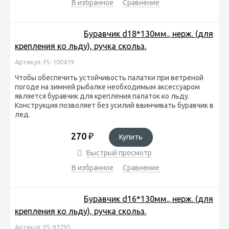
В избранное
Сравнение
Буравчик d18*130мм., нерж. (для
крепления ко льду), ручка скольз.
Артикул: FS-100419
Чтобы обеспечить устойчивость палатки при ветреной
погоде на зимней рыбалке необходимым аксессуаром
является буравчик для крепления палаток ко льду.
Конструкция позволяет без усилий ввинчивать буравчик в
лед.
270
₽
Купить
Быстрый просмотр
В избранное
Сравнение
Буравчик d16*130мм., нерж. (для
крепления ко льду), ручка скольз.
Артикул: FS-93795