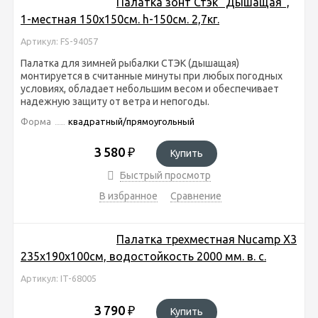
Палатка зонт Стэк "Дышащая",
1-местная 150х150см. h-150см. 2,7кг.
Артикул: FS-94057
Палатка для зимней рыбалки СТЭК (дышащая)
монтируется в считанные минуты при любых погодных
условиях, обладает небольшим весом и обеспечивает
надежную защиту от ветра и непогоды.
Форма
квадратный/прямоугольный
3 580
₽
Купить
Быстрый просмотр
В избранное
Сравнение
Палатка трехместная Nucamp X3
235х190х100см, водостойкость 2000 мм. в. с.
Артикул: IT-68005
3 790
₽
Купить