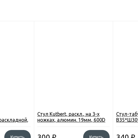
Стул Kutbert, раскл., на 3-х
Стул-таб
раскладной,
ножках, алюмин. 19мм, 600D
В35*Ш30*
синий-
Polyester, 30*30*45см., цв.
до 120 кг
ный
синий
300
₽
340
₽
Купить
Купить