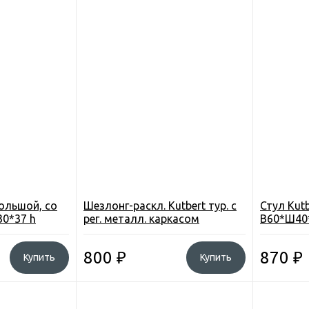
ольшой, со
Шезлонг-раскл. Kutbert тур. с
Стул Kut
30*37 h
рег. металл. каркасом
В60*Ш40*
155*54*0,8см., 0,6см ЭВА, руч.
отделен.
д/перенос. Ytbm014
цвет КМФ
800
₽
870
₽
Купить
Купить