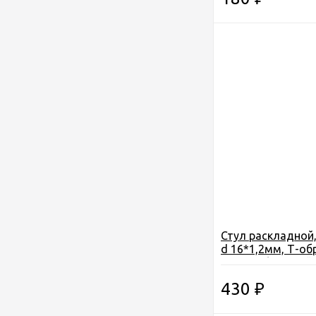
Стул раскладной
d 16*1,2мм, Т-об
спинки, большой,
кг, Россия
430
₽