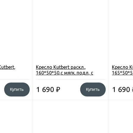
utbert,
Кресло Kutbert раскл.,
Кресло K
160*50*50,с мягк. подл, с
165*50*50
съемный
отстег. подст. для ног, до
подлокотн
., Ytlc017
70кг., Чехле, дytbc019
в чехле, 
1 690
₽
1 690
Купить
Купить