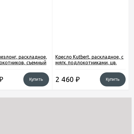
езлонг, раскладное,
Кресло Kutbert, раскладное, с
окотников, съемный
мягк. подлокотниками, цв.
*60*100см., цв. красн.
голубой, Ш60*В*85*Г70 см.,
₽
2 460
₽
Купить
Купить