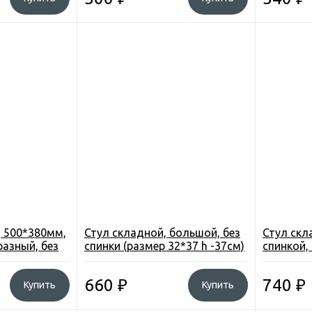
, 500*380мм,
Стул складной, большой, без
Стул скл
разный, без
спинки (размер 32*37 h -37см)
спинкой, 
 усил. до 120
(до 100 кг) Смоленск
круглое,
рисунком
660
₽
740
₽
Купить
Купить