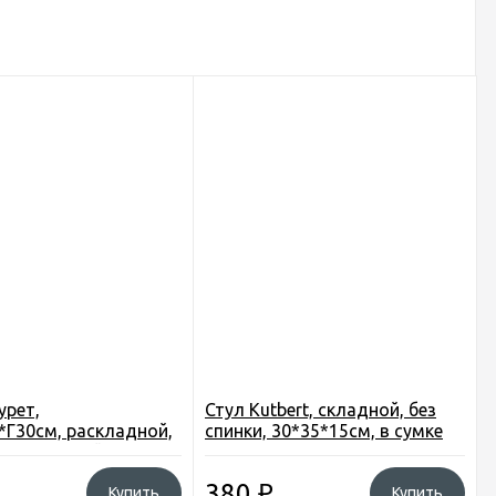
урет,
Стул Kutbert, складной, без
Г30см, раскладной,
спинки, 30*35*15см, в сумке
, цвет серый
для переноски, Ytfs011
380
₽
Купить
Купить