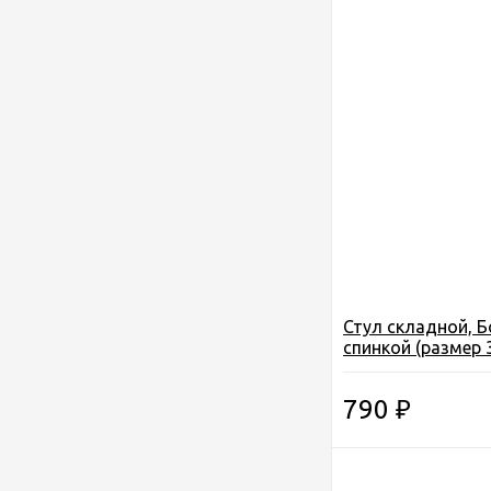
Стул складной, Б
спинкой (размер 
-66см) (до 120 кг)
790
₽