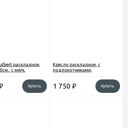
utbert раскладное,
Кресло раскладное, с
см., с мягк.
подлокотниками,
., с подст. для ног,
Ш55*В80*Г50см., алюмин.
Ytbc018
каркас, цвет зеленый Jjyz-002
₽
1 750
₽
Купить
Купить