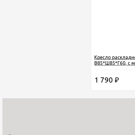
Кресло раскладн
В85*Ш85*Г60, с 
подлокотниками.
подстакан, в чехл
1 790
₽
алюминий, цвет 