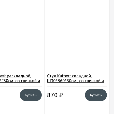
bert раскладной,
Стул Kutbert складной,
Г30см, со спинкой и
Ш30*В60*30см., со спинкой и
 для вещей, до 100кг,
отд-м для вещей, цв. хаки
(1399-22)
HKC-1029B
870
₽
Купить
Купить