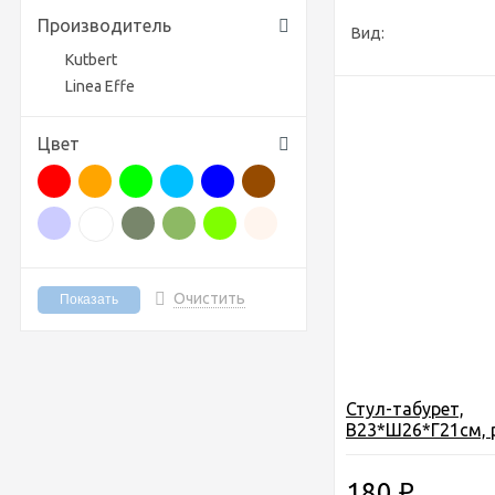
Производитель
Вид:
Kutbert
Linea Effe
Цвет
Очистить
Стул-табурет,
В23*Ш26*Г21см, 
цвет 3 полосы - 
оранжевый-крас
180
₽