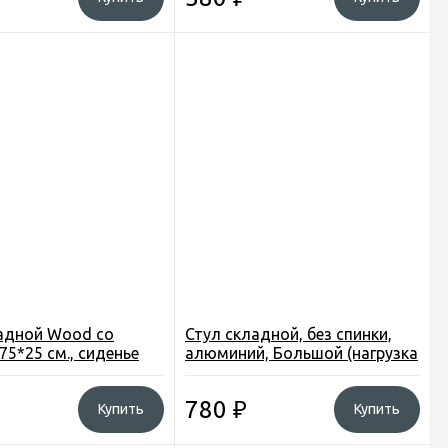
адной Wood со
Стул складной, без спинки,
75*25 см., сиденье
алюминий, Большой (нагрузка
 ламинат МДФ с
до 110кг) (Смоленск)
, алюм.
780
₽
Купить
Купить