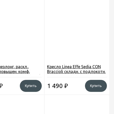
езлонг, раскл.,
Кресло Linea Effe Sedia CON
 повышен. комф,
Braccioli складн. с подлокотн.
0*80*75см., цв. голуб.
и подстан, Ш85*В85*55см., в
чехле
₽
1 490
₽
Купить
Купить