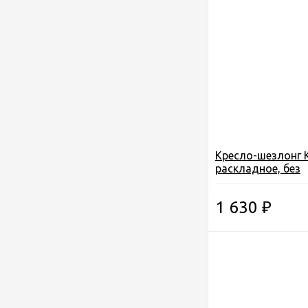
Кресло-шезлонг K
раскладное, без
подлокотников, 
чехол, 85*60*90см
1 630
₽