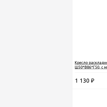
Кресло раскладн
Ш50*В86*Г50, с 
подлокотн. и под
чехле, алюм, цв. 
1 130
₽
18)