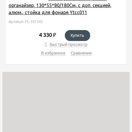
органайзер, 130*55*80/180См, с доп. секцией,
алюм., стойка для фонаря Ytcc011
Артикул: FS-101343
4 330
₽
Купить
Быстрый просмотр
В избранное
Сравнение