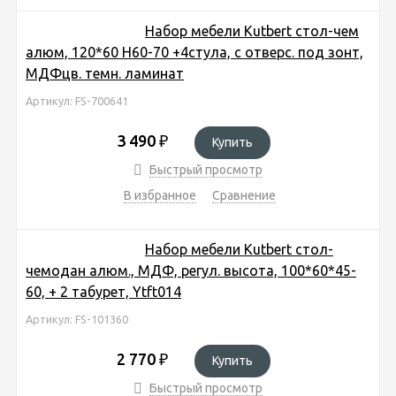
Набор мебели Kutbert стол-чем
алюм, 120*60 Н60-70 +4стула, с отверс. под зонт,
МДФцв. темн. ламинат
Артикул: FS-700641
3 490
₽
Купить
Быстрый просмотр
В избранное
Сравнение
Набор мебели Kutbert стол-
чемодан алюм., МДФ, регул. высота, 100*60*45-
60, + 2 табурет, Ytft014
Артикул: FS-101360
2 770
₽
Купить
Быстрый просмотр