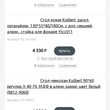
В избранное
Сравнение
Стол-кухня Kutbert, раскл,
органайзер, 130*55*80/180См, с доп. секцией,
алюм., стойка для фонаря Ytcc011
Артикул: FS-101343
4 330
₽
Купить
Быстрый просмотр
В избранное
Сравнение
Стол-чемодан Kutbert 90*60
регулир. h 40-70, МДФ в алюм. рамке, цвет белый
(8812-9060)
Артикул: FS-99057