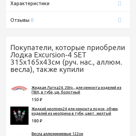
Характеристики
Отзывы
0
Покупатели, которые приобрели
Лодка Excursion-4 SET
315х165х43см (руч. нас., аллюм.
весла), также купили
Жидкая Латка24. 20гр., для ремонта изделий из
ПВХ, в тубе, цв. болотный
150
₽
Жидкий неопрен24 для ремонта лодок, обуви,
изделий из неопрена в тубе, цвет. желтый
180
₽
Весла аллюминиевые 122см