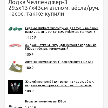
Лодка Челленджер-3
295х137х43см аллюм. вёсла/руч.
насос, также купили
Сиденье Kutbert многофункц. для тур. и рыбалки,
раскл., цв. син., 90*65*6см., Polyester, Ytbm001-6
1 160
₽
Жидкая Латка24. 20гр., для ремонта изделий из
ПВХ, в тубе, цв. темно-серый
150
₽
Аптечка (ремкомплект) для ремонта ПВХ №1
180
₽
Жидкий неопрен24 для ремонта лодок, обуви,
изделий из неопрена в тубе, цвет болотный.
180
₽
Весла аллюминиевые 152см
1 250
₽