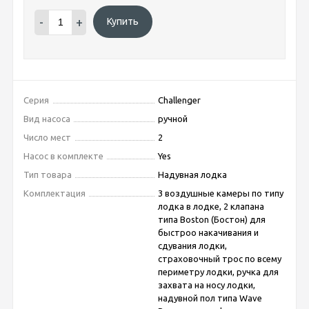
-
+
Купить
Серия
Challenger
Вид насоса
ручной
Число мест
2
Насос в комплекте
Yes
Тип товара
Надувная лодка
Комплектация
3 воздушные камеры по типу
лодка в лодке, 2 клапана
типа Boston (Бостон) для
быстроо накачивания и
сдувания лодки,
страховочный трос по всему
периметру лодки, ручка для
захвата на носу лодки,
надувной пол типа Wave