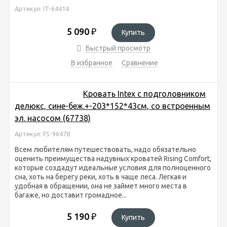
Артикул: IT-64414
5 090
₽
Купить
Быстрый просмотр
В избранное
Сравнение
Кровать Intex с подголовником
делюкс, сине-беж.+-203*152*43см, со встроенным
эл. насосом (67738)
Артикул: FS-96478
Всем любителям путешествовать, надо обязательно
оценить преимущества надувных кроватей Rising Comfort,
которые создадут идеальные условия для полноценного
сна, хоть на берегу реки, хоть в чаще леса. Легкая и
удобная в обращении, она не займет много места в
багаже, но доставит громадное...
5 190
₽
Купить